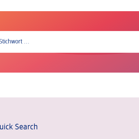
en.
ick Search