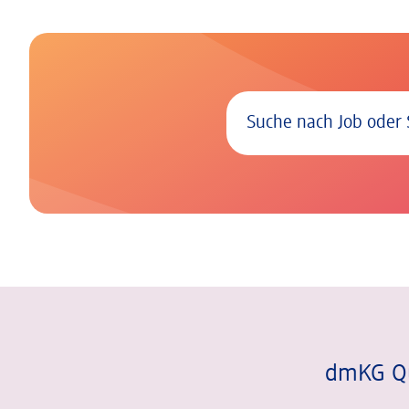
Suche Jobs
Es wurden 0 Einträge gefund
dmKG Qu