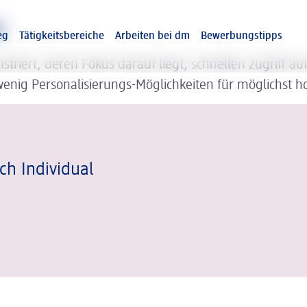
e
eg
Tätigkeitsbereiche
Arbeiten bei dm
Bewerbungstipps
triert, deren Fokus darauf liegt, schnellen zugriff auf
wenig Personalisierungs-Möglichkeiten für möglichst
ch Individual