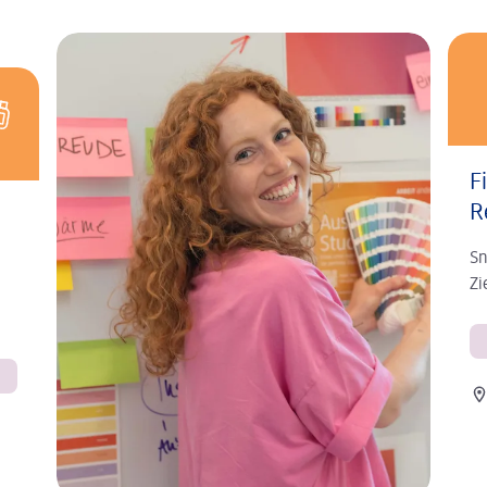
F
R
Sn
Zi
Ort