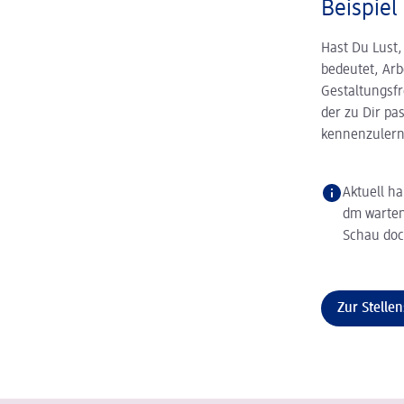
Beispiel
Hast Du Lust,
bedeutet, Arb
Gestaltungsf
der zu Dir pa
kennenzulern
Aktuell ha
dm warten
Schau doc
Zur Stelle