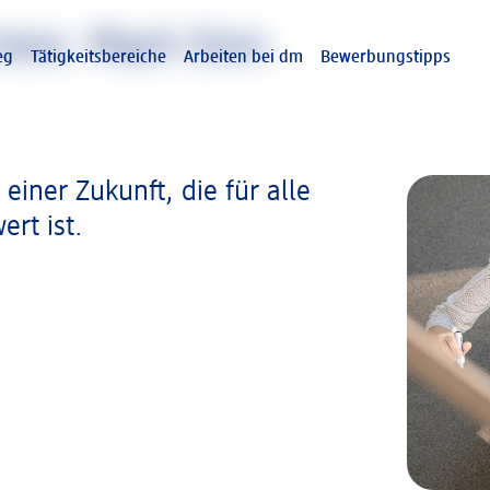
iere. Mach Sinn.
eg
Tätigkeitsbereiche
Arbeiten bei dm
Bewerbungstipps
einer Zukunft, die für alle
rt ist.