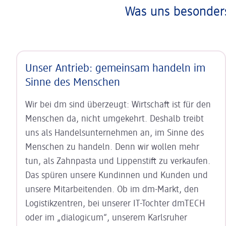
Was uns besonders
Unser Antrieb: gemeinsam handeln im
Sinne des Menschen
Wir bei dm sind überzeugt: Wirtschaft ist für den
Menschen da, nicht umgekehrt. Deshalb treibt
uns als Handels
unter
neh
men an, im Sinne des
Menschen zu handeln. Denn wir wollen mehr
tun, als Zahnpasta und Lippenstift zu ver
kaufen.
Das spüren unsere Kundinnen und Kunden und
unsere Mitarbeiten
den. Ob im dm-Markt, den
Logistik
zentren, bei unserer IT-Tochter dmTECH
oder im „dialogicum“, unserem Karls
ruher