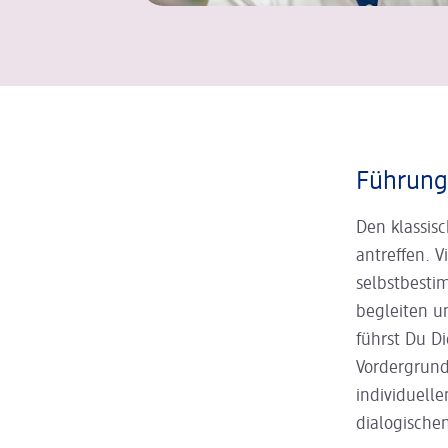
Führung 
Den klassis
antreffen. 
selbstbesti
begleiten u
führst Du D
Vordergrund
individuelle
dialogische