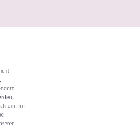
icht
,
ondern
erden,
ich um. Im
ie
nserer