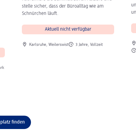
un
stelle sicher, dass der Büroalltag wie am
un
Schnürchen läuft.
Aktuell nicht verfügbar
Ort
Ort der Stelle
Art der Stelle
Karlsruhe, Weilerswist
3 Jahre, Vollzeit
Art
ark
platz finden