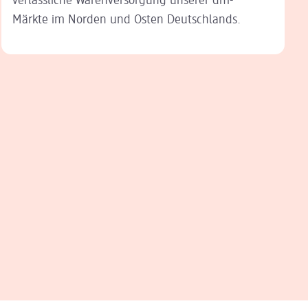
verlässliche Waren
ver
sor
gung unserer dm-
Märkte im Norden und Osten Deutschlands.