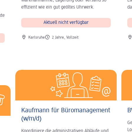
Warenannahme, Lagerung oder Versand so
El
effizient wie ein gut geöltes Uhrwerk.
da
kte
Aktuell nicht verfügbar
Ort der Stelle
Art der Stelle
Ort
Karlsruhe
2 Jahre, Vollzeit
Kaufmann für Büromanagement
B
(w/m/d)
Ge
Lo
Koordiniere die administrativen Abläufe und