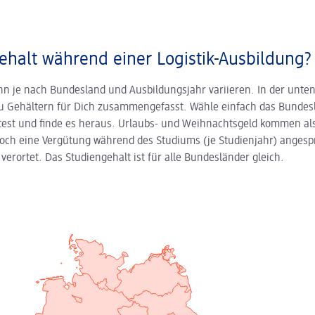
ehalt während einer Logistik-Ausbildung?
n je nach Bundes­land und Ausbildungs­jahr variieren. In der unte
zu Gehältern für Dich zusammen­gefasst. Wähle einfach das Bundes
est und finde es heraus. Urlaubs- und Weihnachts­geld kommen a
 noch eine Vergütung während des Studiums (je Studienjahr) angesp
verortet. Das Studiengehalt ist für alle Bundesländer gleich.