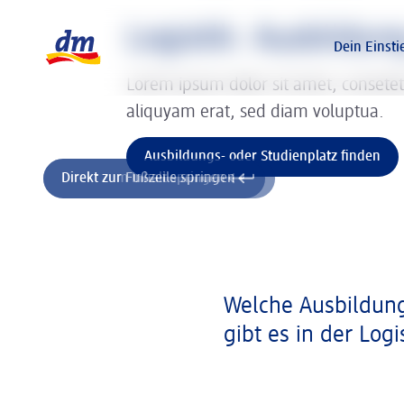
Slider wird geladen ...
Logo dm, zurück zur Startseite
Logistik: Ausbildu
Dein Einsti
Lorem ipsum dolor sit amet, consete
aliquyam erat, sed diam voluptua.
Ausbildungs- oder Studienplatz finden
Direkt zum Inhalt springen
Direkt zur Fußzeile springen
Welche Ausbildung
gibt es in der Logi