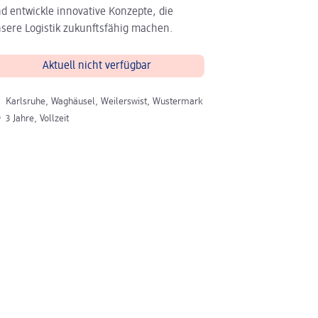
d entwickle innovative Konzepte, die
sere Logistik zukunftsfähig machen.
Aktuell nicht verfügbar
 der Stelle
Karlsruhe, Waghäusel, Weilerswist, Wustermark
 der Stelle
3 Jahre, Vollzeit