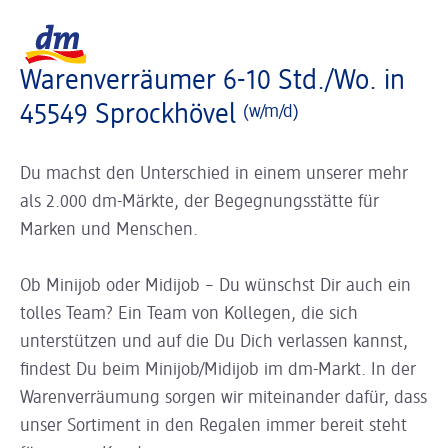
Slider wird geladen ...
Logo dm, zurück zur Startseite
Warenverräumer 6-10 Std./Wo. in
45549 Sprockhövel
(w/m/d)
Du machst den Unterschied in einem unserer mehr
als 2.000 dm-Märkte, der Begegnungsstätte für
Marken und Menschen.
Ob Minijob oder Midijob – Du wünschst Dir auch ein
tolles Team? Ein Team von Kollegen, die sich
unterstützen und auf die Du Dich verlassen kannst,
findest Du beim Minijob/Midijob im dm-Markt. In der
Warenverräumung sorgen wir miteinander dafür, dass
unser Sortiment in den Regalen immer bereit steht