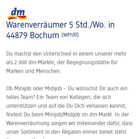
Slider wird geladen ...
Logo dm, zurück zur Startseite
Warenverräumer 5 Std./Wo. in
44879 Bochum
(w/m/d)
Du machst den Unterschied in einem unserer mehr
als 2.000 dm-Märkte, der Begegnungsstätte für
Marken und Menschen.
Ob Minijob oder Midijob – Du wünschst Dir auch ein
tolles Team? Ein Team von Kollegen, die sich
unterstützen und auf die Du Dich verlassen kannst,
findest Du beim Minijob/Midijob im dm-Markt. In der
Warenverräumung sorgen wir miteinander dafür, dass
unser Sortiment in den Regalen immer bereit steht