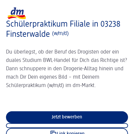
Slider wird geladen ...
Logo dm, zurück zur Startseite
Schülerpraktikum Filiale in 03238
Finsterwalde
(w/m/d)
Du überlegst, ob der Beruf des Drogisten oder ein
duales Studium BWL-Handel für Dich das Richtige ist?
Dann schnuppere in den Drogerie-Alltag hinein und
mach Dir Dein eigenes Bild – mit Deinem
Schülerpraktikum (w/m/d) im dm-Markt.
Jetzt bewerben