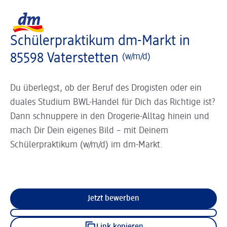
Slider wird geladen ...
Logo dm, zurück zur Startseite
Schülerpraktikum dm-Markt in
85598 Vaterstetten
(w/m/d)
Du überlegst, ob der Beruf des Drogisten oder ein
duales Studium BWL-Handel für Dich das Richtige ist?
Dann schnuppere in den Drogerie-Alltag hinein und
mach Dir Dein eigenes Bild – mit Deinem
Schülerpraktikum (w/m/d) im dm-Markt.
Jetzt bewerben