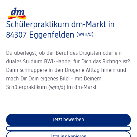
Slider wird geladen ...
Logo dm, zurück zur Startseite
Schülerpraktikum dm-Markt in
84307 Eggenfelden
(w/m/d)
Du überlegst, ob der Beruf des Drogisten oder ein
duales Studium BWL-Handel für Dich das Richtige ist?
Dann schnuppere in den Drogerie-Alltag hinein und
mach Dir Dein eigenes Bild – mit Deinem
Schülerpraktikum (w/m/d) im dm-Markt.
Jetzt bewerben