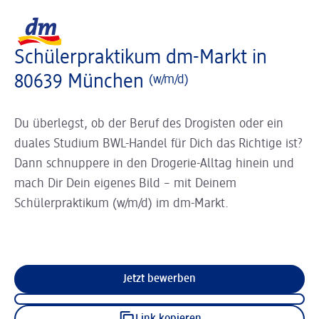
Slider wird geladen ...
Logo dm, zurück zur Startseite
Schülerpraktikum dm-Markt in
80639 München
(w/m/d)
Du überlegst, ob der Beruf des Drogisten oder ein
duales Studium BWL-Handel für Dich das Richtige ist?
Dann schnuppere in den Drogerie-Alltag hinein und
mach Dir Dein eigenes Bild – mit Deinem
Schülerpraktikum (w/m/d) im dm-Markt.
Jetzt bewerben