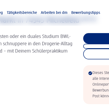
eg
Tätigkeitsbereiche
Arbeiten bei dm
Bewerbungstipps
arkt in 74545 Michelfeld
(w/m/d)
isten oder ein duales Studium BWL-
nn schnuppere in den Drogerie-Alltag
ld – mit Deinem Schülerpraktikum
Dieses Ste
alle Inter
Onlinepor
Bewerbung
Post könne