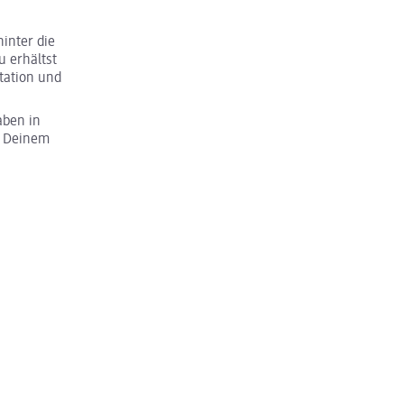
inter die
u erhältst
tation und
aben in
u Deinem