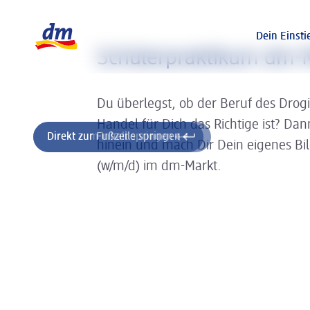
Slider wird geladen ...
Logo dm, zurück zur Startseite
Dein Einsti
Schülerpraktikum dm-M
Du überlegst, ob der Beruf des Drog
Handel für Dich das Richtige ist? Da
Direkt zum Inhalt springen
Direkt zur Fußzeile springen
hinein und mach Dir Dein eigenes Bi
(w/m/d) im dm-Markt.