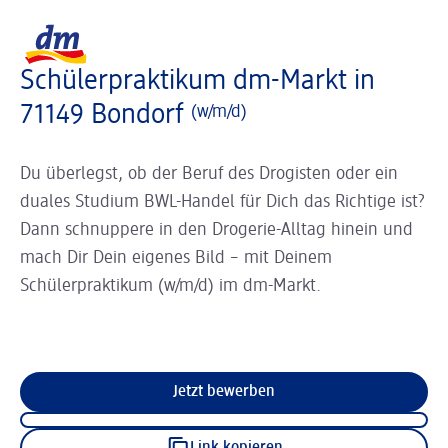
Slider wird geladen ...
Logo dm, zurück zur Startseite
Schülerpraktikum dm-Markt in
71149 Bondorf
(w/m/d)
Du überlegst, ob der Beruf des Drogisten oder ein
duales Studium BWL-Handel für Dich das Richtige ist?
Dann schnuppere in den Drogerie-Alltag hinein und
mach Dir Dein eigenes Bild – mit Deinem
Schülerpraktikum (w/m/d) im dm-Markt.
Jetzt bewerben