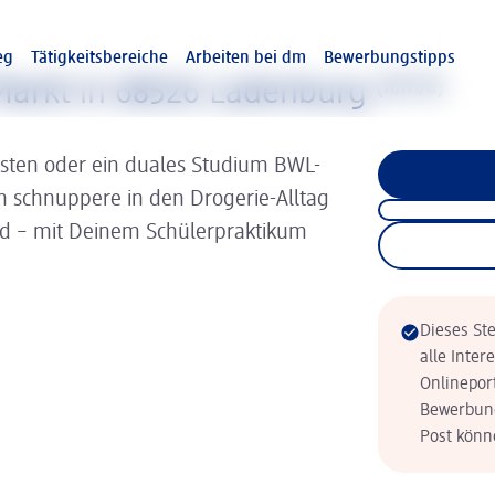
eg
Tätigkeitsbereiche
Arbeiten bei dm
Bewerbungstipps
Markt in 68526 Ladenburg
(w/m/d)
isten oder ein duales Studium BWL-
nn schnuppere in den Drogerie-Alltag
ld – mit Deinem Schülerpraktikum
Dieses Ste
alle Inter
Onlinepor
Bewerbung
Post könne