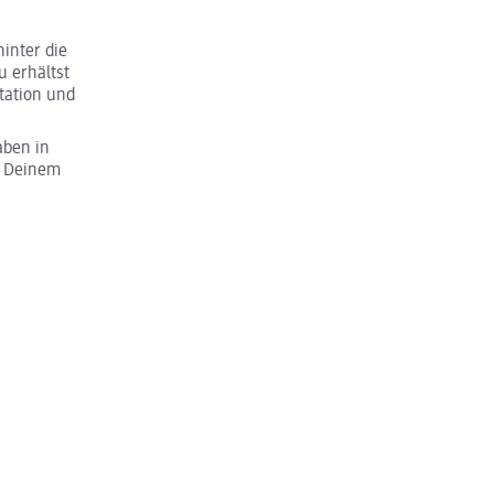
inter die
u erhältst
tation und
aben in
u Deinem