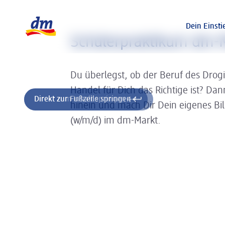
Slider wird geladen ...
Logo dm, zurück zur Startseite
Dein Einsti
Schülerpraktikum dm-
Du überlegst, ob der Beruf des Drog
Handel für Dich das Richtige ist? Da
Direkt zum Inhalt springen
Direkt zur Fußzeile springen
hinein und mach Dir Dein eigenes Bi
(w/m/d) im dm-Markt.