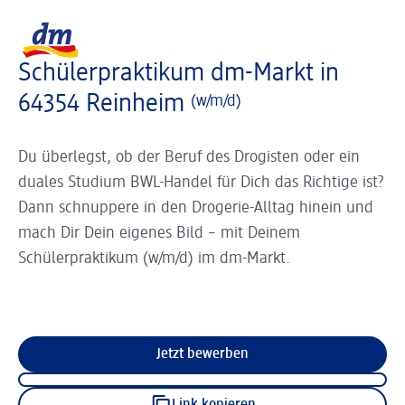
Slider wird geladen ...
Logo dm, zurück zur Startseite
Schülerpraktikum dm-Markt in
64354 Reinheim
(w/m/d)
Du überlegst, ob der Beruf des Drogisten oder ein
duales Studium BWL-Handel für Dich das Richtige ist?
Dann schnuppere in den Drogerie-Alltag hinein und
mach Dir Dein eigenes Bild – mit Deinem
Schülerpraktikum (w/m/d) im dm-Markt.
Jetzt bewerben