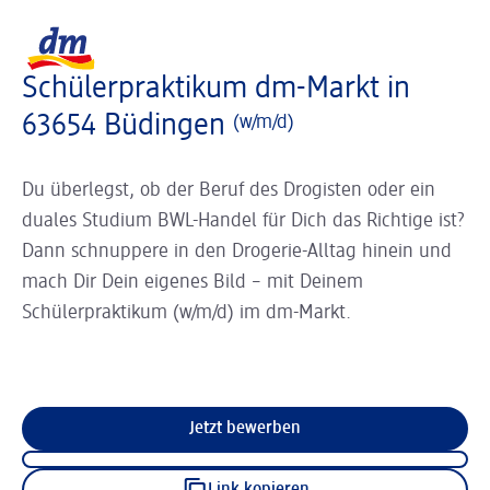
Slider wird geladen ...
Logo dm, zurück zur Startseite
Schülerpraktikum dm-Markt in
63654 Büdingen
(w/m/d)
Du überlegst, ob der Beruf des Drogisten oder ein
duales Studium BWL-Handel für Dich das Richtige ist?
Dann schnuppere in den Drogerie-Alltag hinein und
mach Dir Dein eigenes Bild – mit Deinem
Schülerpraktikum (w/m/d) im dm-Markt.
Jetzt bewerben