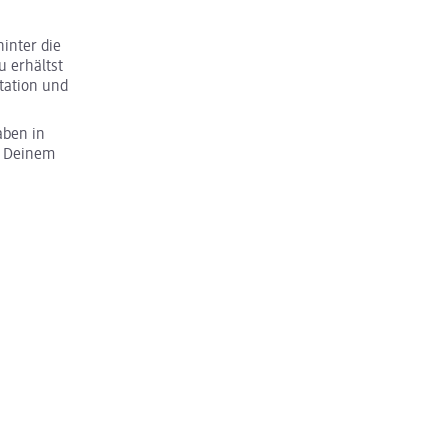
inter die
u erhältst
tation und
aben in
u Deinem