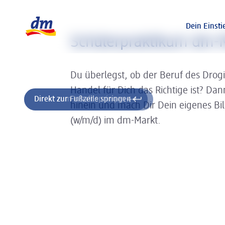
Slider wird geladen ...
Logo dm, zurück zur Startseite
Dein Einsti
Schülerpraktikum dm-M
Du überlegst, ob der Beruf des Drog
Handel für Dich das Richtige ist? Da
Direkt zum Inhalt springen
Direkt zur Fußzeile springen
hinein und mach Dir Dein eigenes Bi
(w/m/d) im dm-Markt.