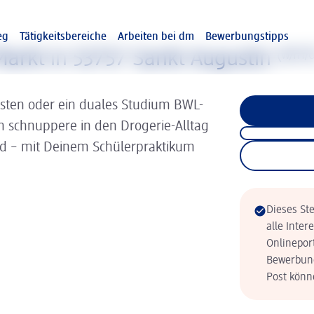
eg
Tätigkeitsbereiche
Arbeiten bei dm
Bewerbungstipps
arkt in 53757 Sankt Augustin
(w/m/
isten oder ein duales Studium BWL-
nn schnuppere in den Drogerie-Alltag
ld – mit Deinem Schülerpraktikum
Dieses Ste
alle Inter
Onlinepor
Bewerbung
Post könne