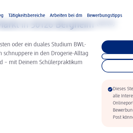
eg
Tätigkeitsbereiche
Arbeiten bei dm
Bewerbungstipps
Markt in 50126 Bergheim
(w/m/d)
isten oder ein duales Studium BWL-
nn schnuppere in den Drogerie-Alltag
ld – mit Deinem Schülerpraktikum
Dieses Ste
alle Inter
Onlinepor
Bewerbung
Post könne