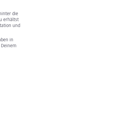
inter die
u erhältst
tation und
aben in
u Deinem