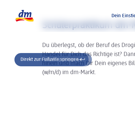
Slider wird geladen ...
Logo dm, zurück zur Startseite
Dein Einsti
Schülerpraktikum dm-
Du überlegst, ob der Beruf des Drog
Handel für Dich das Richtige ist? Da
Direkt zum Inhalt springen
Direkt zur Fußzeile springen
hinein und mach Dir Dein eigenes Bi
(w/m/d) im dm-Markt.