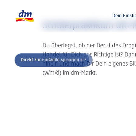
Slider wird geladen ...
Logo dm, zurück zur Startseite
Dein Einsti
Schülerpraktikum dm-M
Du überlegst, ob der Beruf des Drog
Handel für Dich das Richtige ist? Da
Direkt zum Inhalt springen
Direkt zur Fußzeile springen
hinein und mach Dir Dein eigenes Bi
(w/m/d) im dm-Markt.