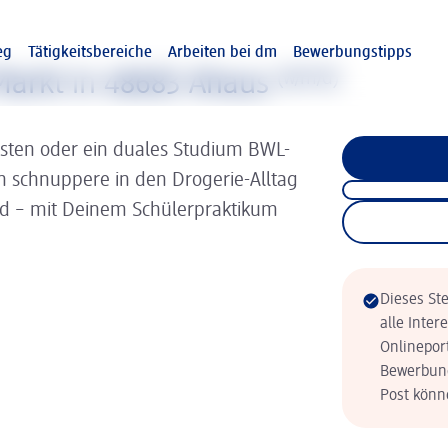
eg
Tätigkeitsbereiche
Arbeiten bei dm
Bewerbungstipps
arkt in 48683 Ahaus
(w/m/d)
isten oder ein duales Studium BWL-
nn schnuppere in den Drogerie-Alltag
ld – mit Deinem Schülerpraktikum
Dieses Ste
alle Inter
Onlinepor
Bewerbung
Post könne