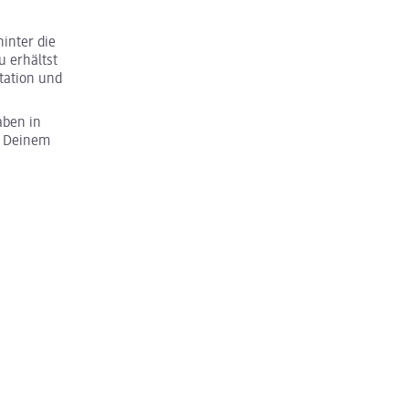
inter die
u erhältst
tation und
aben in
u Deinem