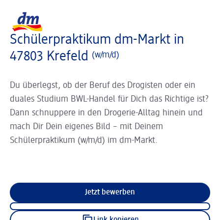
Slider wird geladen ...
Logo dm, zurück zur Startseite
Schülerpraktikum dm-Markt in
47803 Krefeld
(w/m/d)
Du überlegst, ob der Beruf des Drogisten oder ein
duales Studium BWL-Handel für Dich das Richtige ist?
Dann schnuppere in den Drogerie-Alltag hinein und
mach Dir Dein eigenes Bild – mit Deinem
Schülerpraktikum (w/m/d) im dm-Markt.
Jetzt bewerben