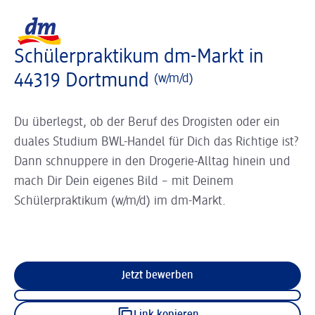
Slider wird geladen ...
Logo dm, zurück zur Startseite
Schülerpraktikum dm-Markt in
44319 Dortmund
(w/m/d)
Du überlegst, ob der Beruf des Drogisten oder ein
duales Studium BWL-Handel für Dich das Richtige ist?
Dann schnuppere in den Drogerie-Alltag hinein und
mach Dir Dein eigenes Bild – mit Deinem
Schülerpraktikum (w/m/d) im dm-Markt.
Jetzt bewerben