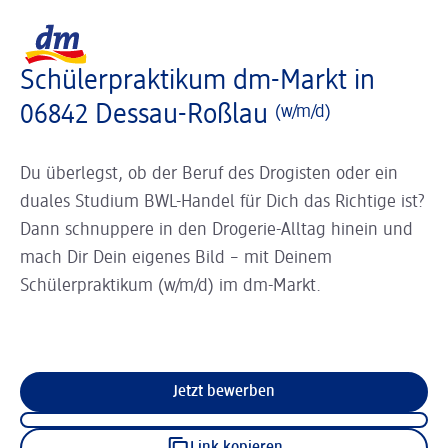
Slider wird geladen ...
Logo dm, zurück zur Startseite
Schülerpraktikum dm-Markt in
06842 Dessau-Roßlau
(w/m/d)
Du überlegst, ob der Beruf des Drogisten oder ein
duales Studium BWL-Handel für Dich das Richtige ist?
Dann schnuppere in den Drogerie-Alltag hinein und
mach Dir Dein eigenes Bild – mit Deinem
Schülerpraktikum (w/m/d) im dm-Markt.
Jetzt bewerben