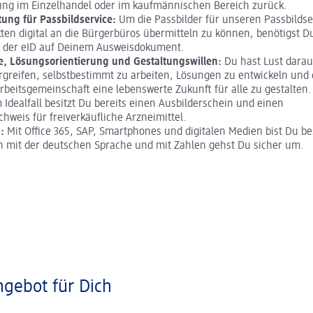
ung im Einzelhandel oder im kaufmännischen Bereich zurück.
tung für Passbildservice:
Um die Passbilder für unseren Passbildse
en digital an die Bürgerbüros übermitteln zu können, benötigst D
g der eID auf Deinem Ausweisdokument.
ve, Lösungsorientierung und Gestaltungswillen:
Du hast Lust darauf
 ergreifen, selbstbestimmt zu arbeiten, Lösungen zu entwickeln un
rbeitsgemeinschaft eine lebenswerte Zukunft für alle zu gestalten.
 Idealfall besitzt Du bereits einen Ausbilderschein und einen
weis für freiverkäufliche Arzneimittel.
:
Mit Office 365, SAP, Smartphones und digitalen Medien bist Du b
h mit der deutschen Sprache und mit Zahlen gehst Du sicher um.
gebot für Dich