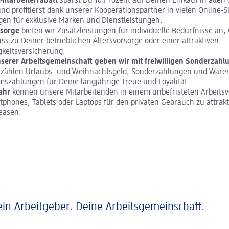
itarbeiterrabatt
sparst Du 10 Prozent auf Deinen Einkauf in allen
d profitierst dank unserer Kooperationspartner in vielen Online-
en für exklusive Marken und Dienstleistungen.
rsorge
bieten wir Zusatzleistungen für individuelle Bedürfnisse an, 
s zu Deiner betrieblichen Altersvorsorge oder einer attraktiven
gkeitsversicherung.
nserer Arbeitsgemeinschaft geben wir mit freiwilligen Sonderzahl
zählen Urlaubs- und Weihnachtsgeld, Sonderzahlungen und Ware
mszahlungen für Deine langjährige Treue und Loyalität.
Jahr
können unsere Mitarbeitenden in einem unbefristeten Arbeitsv
tphones, Tablets oder Laptops für den privaten Gebrauch zu attrak
easen.
ein Arbeitgeber. Deine Arbeitsgemeinschaft.