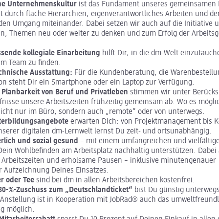
che Unternehmenskultur
ist das Fundament unseres gemeinsamen 
st durch flache Hierarchien, eigenverantwortliches Arbeiten und de
en Umgang miteinander. Dabei setzen wir auch auf die Initiative 
en, Themen neu oder weiter zu denken und zum Erfolg der Arbeits
sende kollegiale Einarbeitung
hilft Dir, in die dm-Welt einzutauc
im Team zu finden.
chnische Ausstattung:
Für die Kundenberatung, die Warenbestellu
n steht Dir ein Smartphone oder ein Laptop zur Verfügung.
 Planbarkeit von Beruf und Privatleben
stimmen wir unter Berücks
isse unsere Arbeitszeiten frühzeitig gemeinsam ab. Wo es möglic
nicht nur im Büro, sondern auch „remote“ oder von unterwegs.
terbildungsangebote
erwarten Dich: von Projektmanagement bis 
unserer digitalen dm-Lernwelt lernst Du zeit- und ortsunabhängig.
rlich und sozial gesund
– mit einem umfangreichen und vielfälti
ein Wohlbefinden am Arbeitsplatz nachhaltig unterstützen. Dabei 
 Arbeitszeiten und erholsame Pausen – inklusive minutengenauer
r Aufzeichnung Deines Einsatzes.
r oder Tee
sind bei dm in allen Arbeitsbereichen kostenfrei.
30-%-Zuschuss zum „Deutschlandticket“
bist Du günstig unterwegs
 Anstellung ist in Kooperation mit JobRad® auch das umweltfreund
ng möglich.