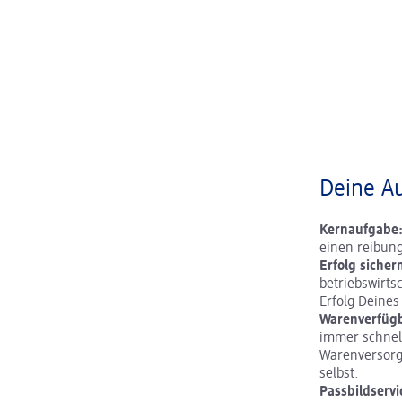
Deine A
Kernaufgabe
einen reibun
Erfolg sicher
betriebswirts
Erfolg Deine
Warenverfügb
immer schnell
Warenversorgu
selbst.
Passbildservi