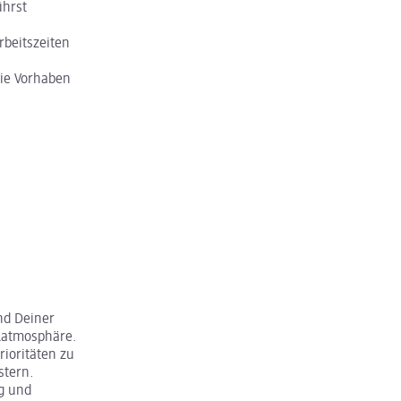
ührst
beitszeiten
wie Vorhaben
nd Deiner
latmosphäre.
ioritäten zu
stern.
g und