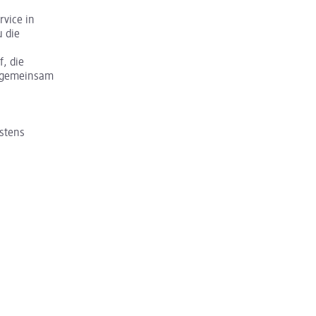
rvice in
u die
, die
d gemeinsam
estens