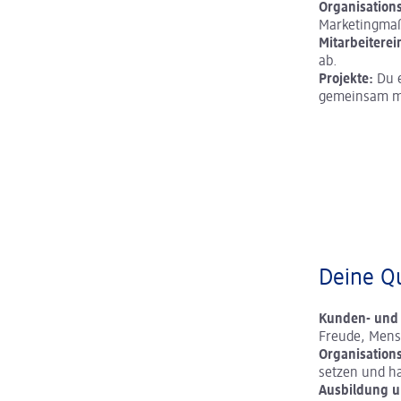
Organisations
Marketingmaß
Mitarbeitere
ab.
Projekte:
Du e
gemeinsam m
Deine Qu
Kunden- und 
Freude, Mens
Organisation
setzen und ha
Ausbildung u