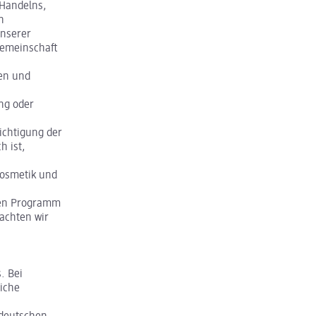
Handelns,
n
unserer
gemeinschaft
hen und
ng oder
ichtigung der
h ist,
Kosmetik und
gen Programm
achten wir
. Bei
liche