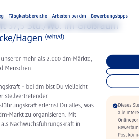
eg
Tätigkeitsbereiche
Arbeiten bei dm
Bewerbungstipps
t 37,5 Std./Wo. im Großraum
ecke/Hagen
(w/m/d)
 unserer mehr als 2.000 dm-Märkte,
nd Menschen.
skraft – bei dm bist Du vielleicht
r stellvertretender
führungskraft erlernst Du alles, was
Dieses Ste
alle Inter
dm-Markt zu organisieren. Mit
Onlinepor
als Nachwuchsführungskraft in
Bewerbung
Post könne