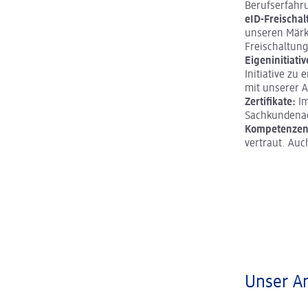
Berufserfahr
eID-Freischal
unseren Märkt
Freischaltun
Eigeninitiati
Initiative zu
mit unserer A
Zertifikate:
Im
Sachkundenach
Kompetenzen
vertraut. Auc
Unser An