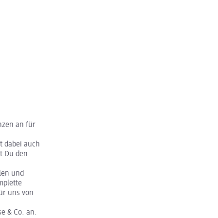
zen an für
t dabei auch
st Du den
len und
mplette
ür uns von
e & Co. an.