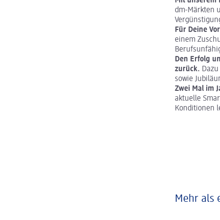
Mit unserem M
dm-Märkten un
Vergünstigung
Für Deine Vo
einem Zuschus
Berufsunfähi
Den Erfolg u
zurück.
Dazu 
sowie Jubiläu
Zwei Mal im 
aktuelle Smar
Konditionen l
Mehr als 