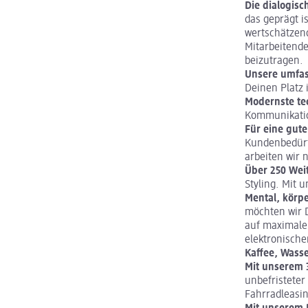
Die dialogis
das geprägt i
wertschätzend
Mitarbeitend
beizutragen.
Unsere umfas
Deinen Platz 
Modernste te
Kommunikatio
Für eine gute
Kundenbedürfn
arbeiten wir 
Über 250 Wei
Styling. Mit 
Mental, körpe
möchten wir D
auf maximale
elektronische
Kaffee, Wasse
Mit unserem 
unbefristeter
Fahrradleasi