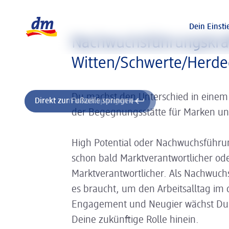
Slider wird geladen ...
Logo dm, zurück zur Startseite
Dein Einsti
Nachwuchsführungskraf
Witten/Schwerte/Herd
Du machst den Unterschied in einem
Direkt zum Inhalt springen
Direkt zur Fußzeile springen
der Begegnungsstätte für Marken u
High Potential oder Nachwuchsführung
schon bald Marktverantwortlicher ode
Marktverantwortlicher. Als Nachwuchs
es braucht, um den Arbeitsalltag im 
Engagement und Neugier wächst Du 
Deine zukünftige Rolle hinein.