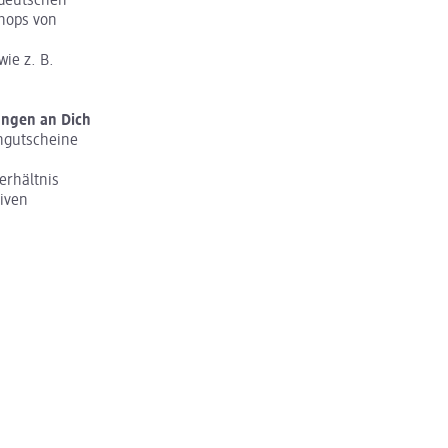
 deutschen
Shops von
wie z. B.
ungen an Dich
ngutscheine
erhältnis
tiven