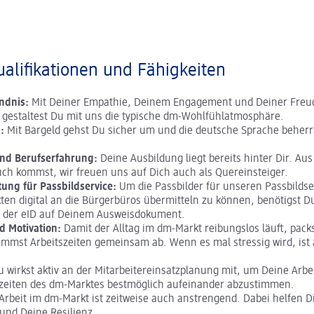
alifikationen und Fähigkeiten
ndnis:
Mit Deiner Empathie, Deinem Engagement und Deiner Fre
 gestaltest Du mit uns die typische dm-Wohlfühlatmosphäre.
:
Mit Bargeld gehst Du sicher um und die deutsche Sprache beherr
nd Berufserfahrung:
Deine Ausbildung liegt bereits hinter Dir. Au
ch kommst, wir freuen uns auf Dich auch als Quereinsteiger.
tung für Passbildservice:
Um die Passbilder für unseren Passbildse
en digital an die Bürgerbüros übermitteln zu können, benötigst D
g der eID auf Deinem Ausweisdokument.
d Motivation:
Damit der Alltag im dm-Markt reibungslos läuft, pac
immst Arbeitszeiten gemeinsam ab. Wenn es mal stressig wird, ist
u wirkst aktiv an der Mitarbeitereinsatzplanung mit, um Deine Arbe
zeiten des dm-Marktes bestmöglich aufeinander abzustimmen.
Arbeit im dm-Markt ist zeitweise auch anstrengend. Dabei helfen D
 und Deine Resilienz.