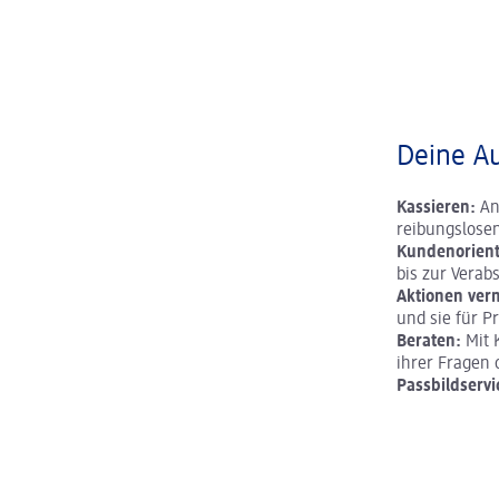
Deine A
Kassieren:
An
reibungslose
Kundenorient
bis zur Vera
Aktionen ver
und sie für P
Beraten:
Mit 
ihrer Fragen 
Passbildservi