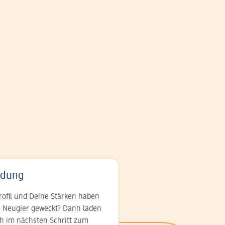
adung
rofil und Deine Stär­ken haben
 Neugier geweckt? Dann laden
ch im nächsten Schritt zum