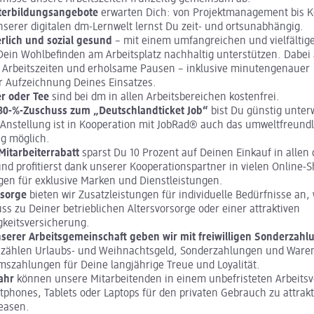
terbildungsangebote
erwarten Dich: von Projektmanagement bis 
unserer digitalen dm-Lernwelt lernst Du zeit- und ortsunabhängig.
rlich und sozial gesund
– mit einem umfangreichen und vielfälti
ein Wohlbefinden am Arbeitsplatz nachhaltig unterstützen. Dabei 
 Arbeitszeiten und erholsame Pausen – inklusive minutengenauer
r Aufzeichnung Deines Einsatzes.
r oder Tee
sind bei dm in allen Arbeitsbereichen kostenfrei.
30-%-Zuschuss zum „Deutschlandticket Job“
bist Du günstig unter
 Anstellung ist in Kooperation mit JobRad® auch das umweltfreund
ng möglich.
itarbeiterrabatt
sparst Du 10 Prozent auf Deinen Einkauf in allen
d profitierst dank unserer Kooperationspartner in vielen Online-
en für exklusive Marken und Dienstleistungen.
rsorge
bieten wir Zusatzleistungen für individuelle Bedürfnisse an, 
s zu Deiner betrieblichen Altersvorsorge oder einer attraktiven
gkeitsversicherung.
nserer Arbeitsgemeinschaft geben wir mit freiwilligen Sonderzahl
 zählen Urlaubs- und Weihnachtsgeld, Sonderzahlungen und Ware
mszahlungen für Deine langjährige Treue und Loyalität.
Jahr
können unsere Mitarbeitenden in einem unbefristeten Arbeitsv
tphones, Tablets oder Laptops für den privaten Gebrauch zu attrak
easen.