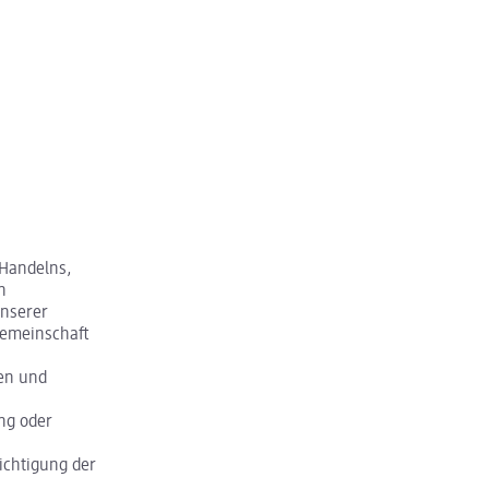
Handelns,
n
unserer
gemeinschaft
hen und
ng oder
ichtigung der