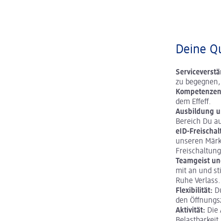
Deine Qu
Serviceverstä
zu begegnen,
Kompetenzen
dem Effeff.
Ausbildung u
Bereich Du au
eID-Freischal
unseren Märkt
Freischaltun
Teamgeist un
mit an und st
Ruhe Verlass.
Flexibilität:
D
den Öffnungs
Aktivität:
Die 
Belastbarkeit