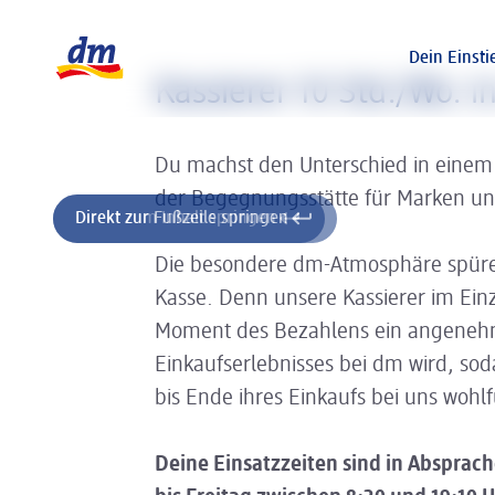
Slider wird geladen ...
Logo dm, zurück zur Startseite
Dein Einsti
Kassierer 10 Std./Wo. 
Du machst den Unterschied in einem
der Begegnungsstätte für Marken u
Direkt zum Inhalt springen
Direkt zur Fußzeile springen
Die besondere dm-Atmosphäre spüre
Kasse. Denn unsere Kassierer im Ein
Moment des Bezahlens ein angenehm
Einkaufserlebnisses bei dm wird, so
bis Ende ihres Einkaufs bei uns wohl
Deine Einsatzzeiten sind in Abspra