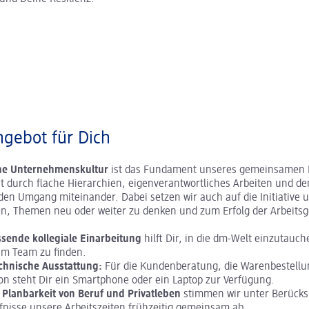
gebot für Dich
che Unternehmenskultur
ist das Fundament unseres gemeinsamen 
st durch flache Hierarchien, eigenverantwortliches Arbeiten und de
en Umgang miteinander. Dabei setzen wir auch auf die Initiative 
en, Themen neu oder weiter zu denken und zum Erfolg der Arbeits
sende kollegiale Einarbeitung
hilft Dir, in die dm-Welt einzutauc
im Team zu finden.
chnische Ausstattung:
Für die Kundenberatung, die Warenbestellu
n steht Dir ein Smartphone oder ein Laptop zur Verfügung.
 Planbarkeit von Beruf und Privatleben
stimmen wir unter Berücks
nisse unsere Arbeitszeiten frühzeitig gemeinsam ab.