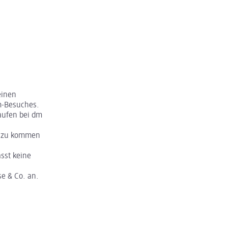
einen
m-Besuches.
aufen bei dm
t zu kommen
sst keine
se & Co. an.