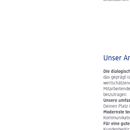
Unser An
Die dialogis
das geprägt i
wertschätzend
Mitarbeitend
beizutragen.
Unsere umfas
Deinen Platz 
Modernste te
Kommunikatio
Für eine gute
Kundenbedürf