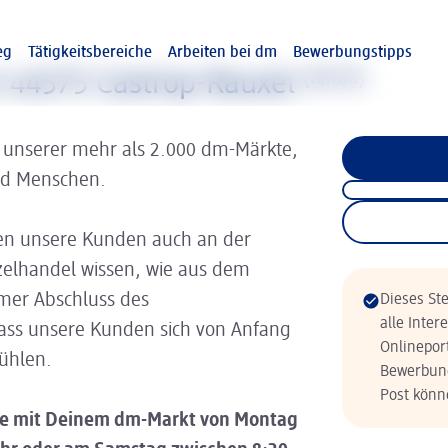
eg
Tätigkeitsbereiche
Arbeiten bei dm
Bewerbungstipps
in 44575 Castrop-Rauxel
(w/m/d)
 unserer mehr als 2.000 dm-Märkte,
nd Menschen.
n unsere Kunden auch an der
zelhandel wissen, wie aus dem
er Abschluss des
Dieses Ste
alle Inter
dass unsere Kunden sich von Anfang
Onlinepor
fühlen.
Bewerbung
Post könne
che mit Deinem dm-Markt von Montag