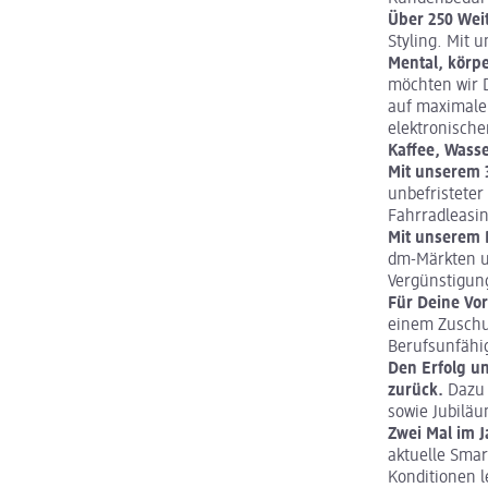
Über 250 Wei
Styling. Mit 
Mental, körpe
möchten wir D
auf maximale
elektronische
Kaffee, Wasse
Mit unserem 
unbefristeter
Fahrradleasi
Mit unserem M
dm-Märkten un
Vergünstigung
Für Deine Vo
einem Zuschus
Berufsunfähi
Den Erfolg u
zurück.
Dazu
sowie Jubiläu
Zwei Mal im 
aktuelle Smar
Konditionen l