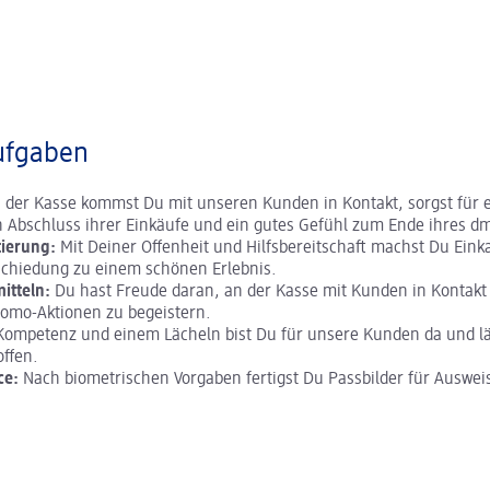
ufgaben
 der Kasse kommst Du mit unseren Kunden in Kontakt, sorgst für 
n Abschluss ihrer Einkäufe und ein gutes Gefühl zum Ende ihres d
ierung:
Mit Deiner Offenheit und Hilfsbereitschaft machst Du Eink
bschiedung zu einem schönen Erlebnis.
mitteln:
Du hast Freude daran, an der Kasse mit Kunden in Kontak
romo-Aktionen zu begeistern.
Kompetenz und einem Lächeln bist Du für unsere Kunden da und lä
offen.
ce:
Nach biometrischen Vorgaben fertigst Du Passbilder für Auswei