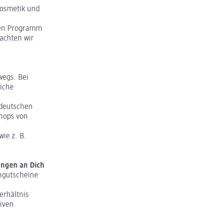
Kosmetik und
gen Programm
achten wir
wegs. Bei
liche
 deutschen
Shops von
wie z. B.
ungen an Dich
ngutscheine
erhältnis
tiven