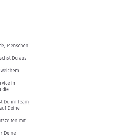
ude, Menschen
schst Du aus
s welchem
rvice in
u die
kst Du im Team
 auf Deine
itszeiten mit
ir Deine