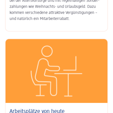
bei der
Alters­vorsorge
und mit regel­mäßigen Sonder­
zahlungen wie
Weihnachts- und Urlaubs­geld
. Dazu
kommen ver­schiedene attraktive Ver­günsti­gungen –
und natürlich ein
Mitarbeiter­rabatt
.
Arbeitsplätze von heute