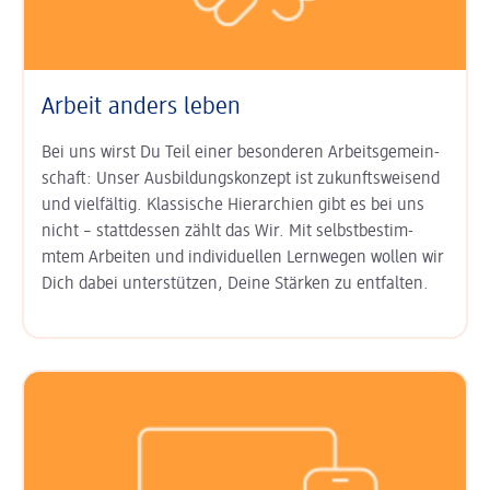
Arbeit anders leben
Bei uns wirst Du Teil einer besonderen Arbeits­gemein­
schaft: Unser
Aus­bildungs­konzept ist zukunfts­weisend
und vielfältig. Klas­sische Hierarchien gibt es bei uns
nicht – statt­dessen zählt das Wir. Mit
selbst­bestim­
mtem Arbeiten
und
indi­viduel­len Lern­wegen
wollen wir
Dich dabei unter­stützen, Deine Stärken zu entfalten.