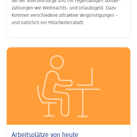
bei der
Alters­vorsorge
und mit regel­mäßigen Sonder­
zahlungen wie
Weihnachts- und Urlaubs­geld
. Dazu
kommen ver­schiedene attraktive Ver­günsti­gungen –
und natürlich ein
Mitarbeiter­rabatt
.
Arbeitsplätze von heute