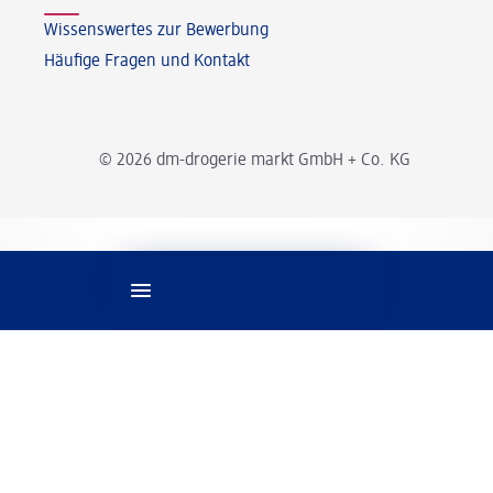
Wissenswertes zur Bewerbung
Häufige Fragen und Kontakt
© 2026 dm-drogerie markt GmbH + Co. KG
Spracheinstellungen
Rechtliches
Impressum
Datenschutz
Information zur Barrierefreiheit
Cookie-Einstellungen