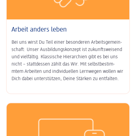
Arbeit anders leben
Bei uns wirst Du Teil einer besonderen Arbeits­gemein­
schaft: Unser
Aus­bildungs­konzept ist zukunfts­weisend
und vielfältig. Klas­sische Hierarchien gibt es bei uns
nicht – statt­dessen zählt das Wir. Mit
selbst­bestim­
mtem Arbeiten
und
indi­viduel­len Lern­wegen
wollen wir
Dich dabei unter­stützen, Deine Stärken zu entfalten.