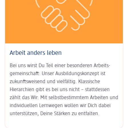
Arbeit anders leben
Bei uns wirst Du Teil einer besonderen Arbeits­
gemein­schaft: Unser
Aus­bildungs­konzept ist
zukunfts­weisend
und vielfältig. Klas­sische
Hierarchien gibt es bei uns nicht – statt­dessen
zählt das Wir. Mit
selbst­bestim­mtem Arbeiten
und
indi­viduel­len Lern­wegen
wollen wir Dich dabei
unter­stützen, Deine Stärken zu entfalten.