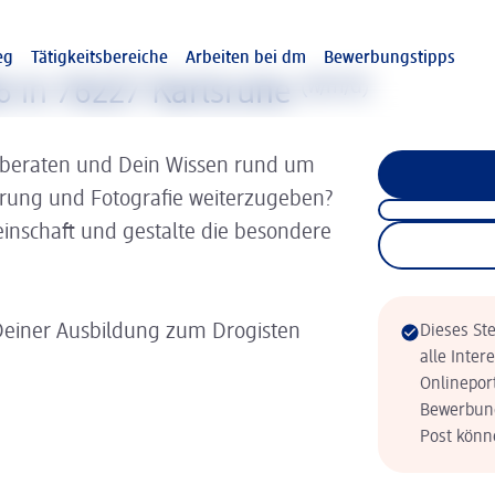
eg
Tätigkeitsbereiche
Arbeiten bei dm
Bewerbungstipps
6 in 76227 Karlsruhe
(w/m/d)
 beraten und Dein Wissen rund um
hrung und Fotografie weiterzugeben?
inschaft und gestalte die besondere
Deiner Ausbildung zum Drogisten
Dieses Ste
alle Inter
Onlinepor
Bewerbung
Post könne