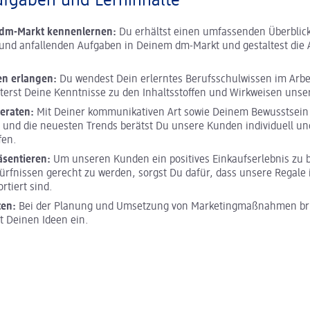
ufgaben und Lerninhalte
m dm-Markt kennenlernen:
Du erhältst einen umfassenden Überblick
und anfallenden Aufgaben in Deinem dm-Markt und gestaltest die A
en erlangen:
Du wendest Dein erlerntes Berufsschulwissen im Arbei
terst Deine Kenntnisse zu den Inhaltsstoffen und Wirkweisen unse
eraten:
Mit Deiner kommunikativen Art sowie Deinem Bewusstsein 
 und die neuesten Trends berätst Du unsere Kunden individuell und
fen.
äsentieren:
Um unseren Kunden ein positives Einkaufserlebnis zu 
ürfnissen gerecht zu werden, sorgst Du dafür, dass unsere Regale 
ortiert sind.
ten:
Bei der Planung und Umsetzung von Marketingmaßnahmen bri
it Deinen Ideen ein.