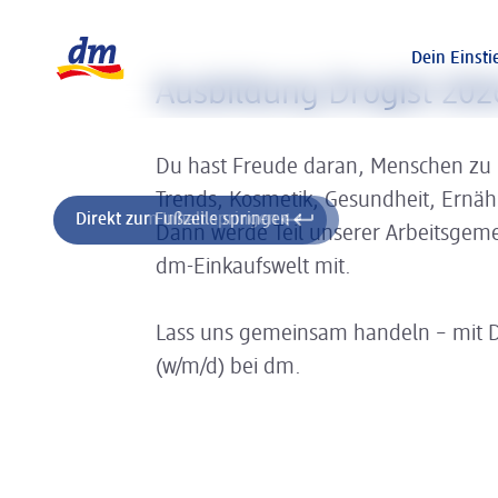
Slider wird geladen ...
Logo dm, zurück zur Startseite
Dein Einsti
Ausbildung Drogist 202
Du hast Freude daran, Menschen zu
Trends, Kosmetik, Gesundheit, Ernä
Direkt zum Inhalt springen
Direkt zur Fußzeile springen
Dann werde Teil unserer Arbeitsgeme
dm-Einkaufswelt mit.
Lass uns gemeinsam handeln – mit 
(w/m/d) bei dm.