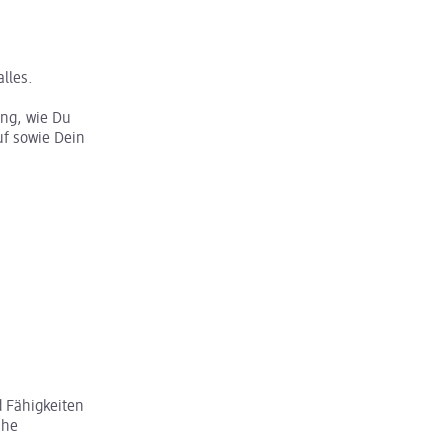
lles.
ung, wie Du
f sowie Dein
 Fähigkeiten
che