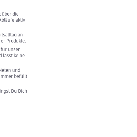
 über die
bläufe aktiv
tsalltag an
rer Produkte.
für unser
 lässt keine
bieten und
immer befüllt
ngst Du Dich