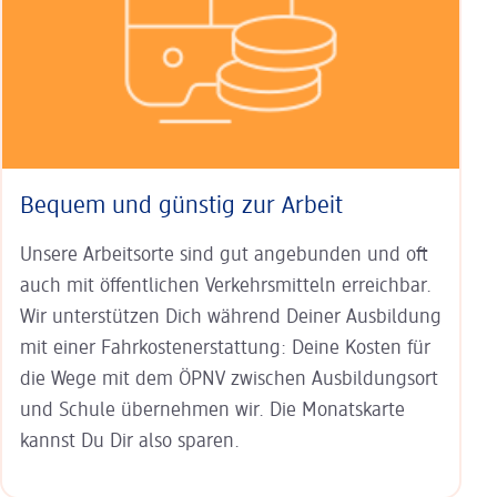
Bequem und günstig zur Arbeit
Unsere Arbeitsorte sind gut an­ge­bunden und oft
auch mit öffent­lichen Verkehrs­mitteln erreichbar.
Wir unterstützen Dich während Deiner Aus­bildung
mit einer Fahr­kosten­erstat­tung: Deine Kosten für
die Wege mit dem ÖPNV zwischen Ausbildungs­ort
und Schule übernehmen wir. Die Monats­karte
kannst Du Dir also sparen.