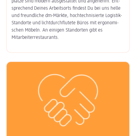
plätze sind modern aus­gestattet und angenehm. Ent­
sprechend Deines Arbeits­orts findest Du bei uns helle
und freund­liche dm-Märkte, hoch­technisierte Logistik-
Standorte und licht­durchflutete Büros mit ergo­nomi­
schen Möbeln. An einigen Stand­orten gibt es
Mitarbeiter­restaurants.