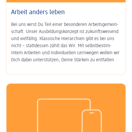
Arbeit anders leben
Bei uns wirst Du Teil einer besonderen Arbeits­gemein­
schaft: Unser
Aus­bildungs­konzept ist zukunfts­weisend
und vielfältig. Klas­sische Hierarchien gibt es bei uns
nicht – statt­dessen zählt das Wir. Mit
selbst­bestim­
mtem Arbeiten
und
indi­viduel­len Lern­wegen
wollen wir
Dich dabei unter­stützen, Deine Stärken zu entfalten.