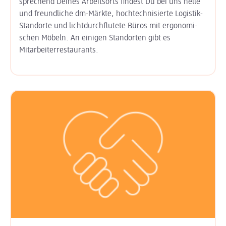
sprechend Deines Arbeits­orts findest Du bei uns helle
und freund­liche dm-Märkte, hoch­technisierte Logistik-
Standorte und licht­durchflutete Büros mit ergo­nomi­
schen Möbeln. An einigen Stand­orten gibt es
Mitarbeiter­restaurants.