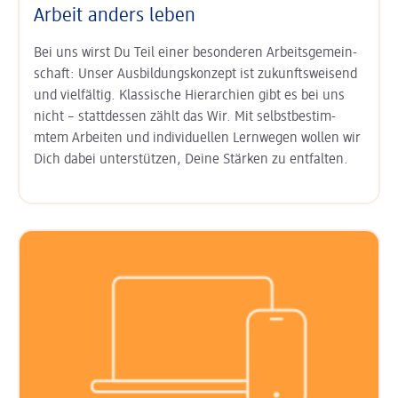
Arbeit anders leben
Bei uns wirst Du Teil einer besonderen Arbeits­gemein­
schaft: Unser
Aus­bildungs­konzept ist zukunfts­weisend
und vielfältig. Klas­sische Hierarchien gibt es bei uns
nicht – statt­dessen zählt das Wir. Mit
selbst­bestim­
mtem Arbeiten
und
indi­viduel­len Lern­wegen
wollen wir
Dich dabei unter­stützen, Deine Stärken zu entfalten.