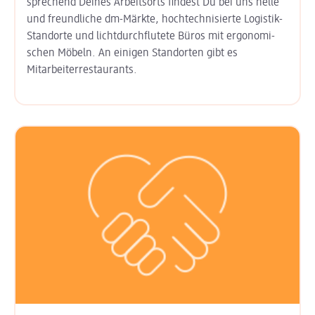
sprechend Deines Arbeits­orts findest Du bei uns helle
und freund­liche dm-Märkte, hoch­technisierte Logistik-
Standorte und licht­durchflutete Büros mit ergo­nomi­
schen Möbeln. An einigen Stand­orten gibt es
Mitarbeiter­restaurants.