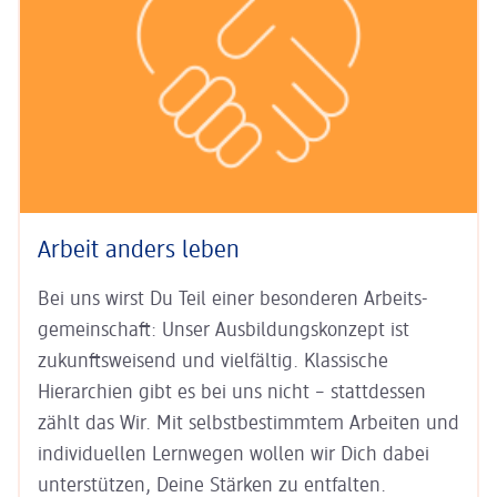
Arbeit anders leben
Bei uns wirst Du Teil einer besonderen Arbeits­
gemein­schaft: Unser
Aus­bildungs­konzept ist
zukunfts­weisend
und vielfältig. Klas­sische
Hierarchien gibt es bei uns nicht – statt­dessen
zählt das Wir. Mit
selbst­bestim­mtem Arbeiten
und
indi­viduel­len Lern­wegen
wollen wir Dich dabei
unter­stützen, Deine Stärken zu entfalten.