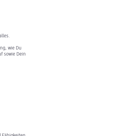
lles.
ung, wie Du
f sowie Dein
 Fähigkeiten