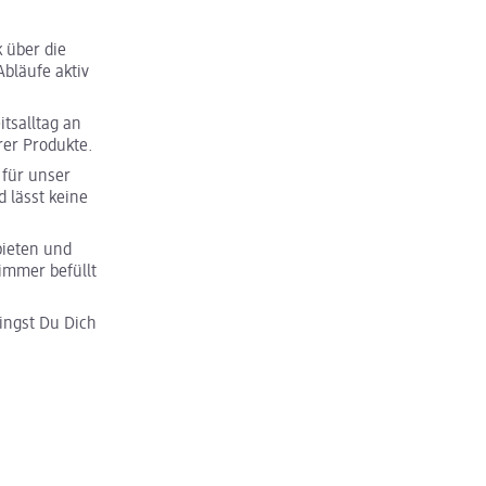
 über die
bläufe aktiv
tsalltag an
rer Produkte.
für unser
 lässt keine
bieten und
immer befüllt
ngst Du Dich