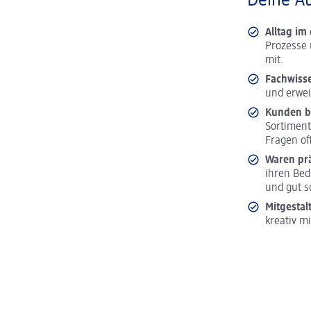
Deine A
Alltag i
Prozesse 
mit.
Fachwiss
und erwei
Kunden b
Sortiment
Fragen of
Waren pr
ihren Bed
und gut s
Mitgestal
kreativ m