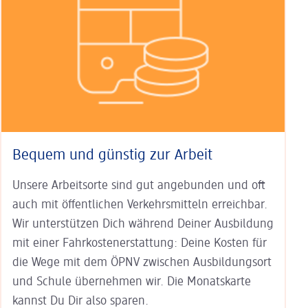
Bequem und günstig zur Arbeit
Unsere Arbeitsorte sind gut an­ge­bunden und oft
auch mit öffent­lichen Verkehrs­mitteln erreichbar.
Wir unterstützen Dich während Deiner Aus­bildung
mit einer Fahr­kosten­erstat­tung: Deine Kosten für
die Wege mit dem ÖPNV zwischen Ausbildungs­ort
und Schule übernehmen wir. Die Monats­karte
kannst Du Dir also sparen.