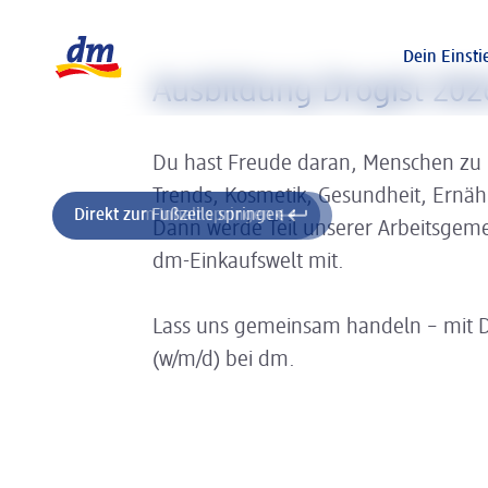
Slider wird geladen ...
Logo dm, zurück zur Startseite
Dein Einsti
Ausbildung Drogist 202
Du hast Freude daran, Menschen zu
Trends, Kosmetik, Gesundheit, Ernä
Direkt zum Inhalt springen
Direkt zur Fußzeile springen
Dann werde Teil unserer Arbeitsgeme
dm-Einkaufswelt mit.
Lass uns gemeinsam handeln – mit 
(w/m/d) bei dm.