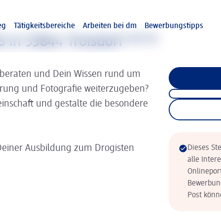
eg
Tätigkeitsbereiche
Arbeiten bei dm
Bewerbungstipps
6 in 53844 Troisdorf
(w/m/d)
 beraten und Dein Wissen rund um
hrung und Fotografie weiterzugeben?
inschaft und gestalte die besondere
Deiner Ausbildung zum Drogisten
Dieses Ste
alle Inter
Onlinepor
Bewerbung
Post könne