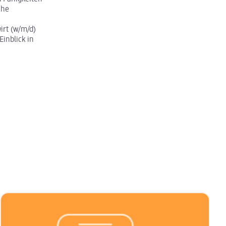
che
rt (w/m/d)
Einblick in