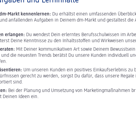
ufgaben und Lerninhalte
m dm-Markt kennenlernen:
Du erhältst einen umfassenden Überblick
und anfallenden Aufgaben in Deinem dm-Markt und gestaltest die A
en erlangen:
Du wendest Dein erlerntes Berufsschulwissen im Arbei
terst Deine Kenntnisse zu den Inhaltsstoffen und Wirkweisen unse
eraten:
Mit Deiner kommunikativen Art sowie Deinem Bewusstsein 
 und die neuesten Trends berätst Du unsere Kunden individuell und
fen.
äsentieren:
Um unseren Kunden ein positives Einkaufserlebnis zu 
ürfnissen gerecht zu werden, sorgst Du dafür, dass unsere Regale 
ortiert sind.
ten:
Bei der Planung und Umsetzung von Marketingmaßnahmen bri
it Deinen Ideen ein.