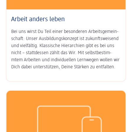
Arbeit anders leben
Bei uns wirst Du Teil einer besonderen Arbeits­gemein­
schaft: Unser
Aus­bildungs­konzept ist zukunfts­weisend
und vielfältig. Klas­sische Hierarchien gibt es bei uns
nicht – statt­dessen zählt das Wir. Mit
selbst­bestim­
mtem Arbeiten
und
indi­viduel­len Lern­wegen
wollen wir
Dich dabei unter­stützen, Deine Stärken zu entfalten.