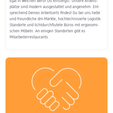
Egal in welchen Beruf Du einsteigst: Unsere Arbeits­
plätze sind modern aus­gestattet und angenehm. Ent­
sprechend Deines Arbeits­orts findest Du bei uns helle
und freund­liche dm-Märkte, hoch­technisierte Logistik-
Standorte und licht­durchflutete Büros mit ergo­nomi­
schen Möbeln. An einigen Stand­orten gibt es
Mitarbeiter­restaurants.