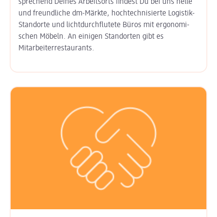
sprechend Deines Arbeits­orts findest Du bei uns helle
und freund­liche dm-Märkte, hoch­technisierte Logistik-
Standorte und licht­durchflutete Büros mit ergo­nomi­
schen Möbeln. An einigen Stand­orten gibt es
Mitarbeiter­restaurants.