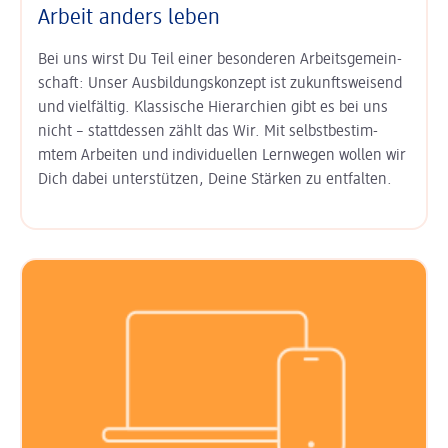
Arbeit anders leben
Bei uns wirst Du Teil einer besonderen Arbeits­gemein­
schaft: Unser
Aus­bildungs­konzept ist zukunfts­weisend
und vielfältig. Klas­sische Hierarchien gibt es bei uns
nicht – statt­dessen zählt das Wir. Mit
selbst­bestim­
mtem Arbeiten
und
indi­viduel­len Lern­wegen
wollen wir
Dich dabei unter­stützen, Deine Stärken zu entfalten.