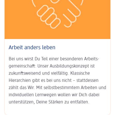
Arbeit anders leben
Bei uns wirst Du Teil einer besonderen Arbeits­
gemein­schaft: Unser
Aus­bildungs­konzept ist
zukunfts­weisend
und vielfältig. Klas­sische
Hierarchien gibt es bei uns nicht – statt­dessen
zählt das Wir. Mit
selbst­bestim­mtem Arbeiten
und
indi­viduel­len Lern­wegen
wollen wir Dich dabei
unter­stützen, Deine Stärken zu entfalten.