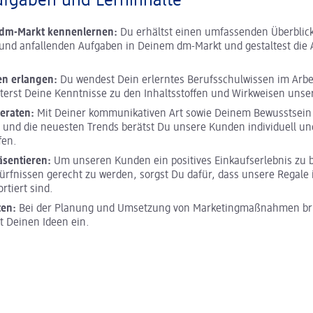
ufgaben und Lerninhalte
m dm-Markt kennenlernen:
Du erhältst einen umfassenden Überblick
und anfallenden Aufgaben in Deinem dm-Markt und gestaltest die A
en erlangen:
Du wendest Dein erlerntes Berufsschulwissen im Arbei
terst Deine Kenntnisse zu den Inhaltsstoffen und Wirkweisen unse
eraten:
Mit Deiner kommunikativen Art sowie Deinem Bewusstsein 
 und die neuesten Trends berätst Du unsere Kunden individuell und
fen.
äsentieren:
Um unseren Kunden ein positives Einkaufserlebnis zu 
ürfnissen gerecht zu werden, sorgst Du dafür, dass unsere Regale 
ortiert sind.
ten:
Bei der Planung und Umsetzung von Marketingmaßnahmen bri
it Deinen Ideen ein.