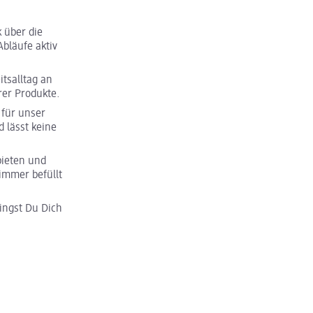
 über die
bläufe aktiv
tsalltag an
rer Produkte.
für unser
 lässt keine
bieten und
immer befüllt
ngst Du Dich