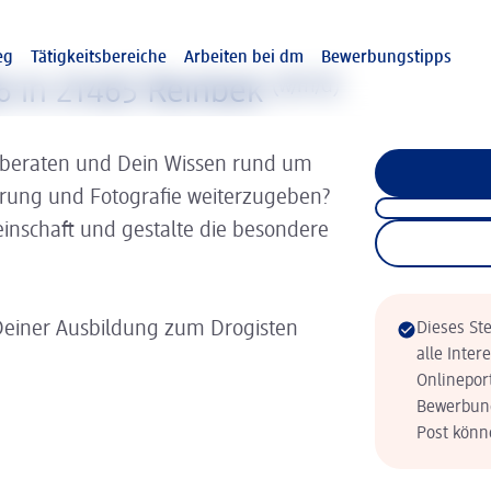
eg
Tätigkeitsbereiche
Arbeiten bei dm
Bewerbungstipps
6 in 21465 Reinbek
(w/m/d)
 beraten und Dein Wissen rund um
hrung und Fotografie weiterzugeben?
inschaft und gestalte die besondere
Deiner Ausbildung zum Drogisten
Dieses Ste
alle Inter
Onlinepor
Bewerbung
Post könne