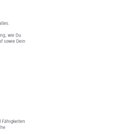
lles.
ung, wie Du
f sowie Dein
 Fähigkeiten
che