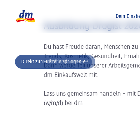
Slider wird geladen ...
Logo dm, zurück zur Startseite
Dein Einsti
Ausbildung Drogist 202
Du hast Freude daran, Menschen zu
Trends, Kosmetik, Gesundheit, Ernä
Direkt zum Inhalt springen
Direkt zur Fußzeile springen
Dann werde Teil unserer Arbeitsgeme
dm-Einkaufswelt mit.
Lass uns gemeinsam handeln – mit 
(w/m/d) bei dm.