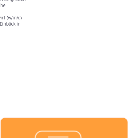
che
rt (w/m/d)
Einblick in