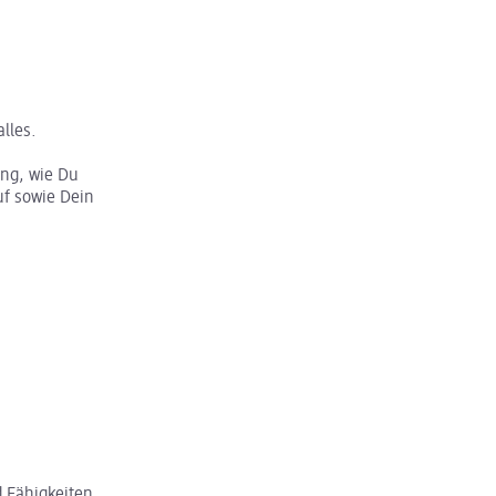
lles.
ung, wie Du
f sowie Dein
 Fähigkeiten