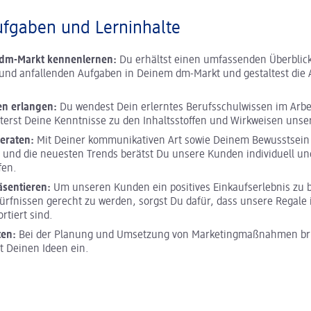
ufgaben und Lerninhalte
m dm-Markt kennenlernen:
Du erhältst einen umfassenden Überblick
und anfallenden Aufgaben in Deinem dm-Markt und gestaltest die A
en erlangen:
Du wendest Dein erlerntes Berufsschulwissen im Arbei
terst Deine Kenntnisse zu den Inhaltsstoffen und Wirkweisen unse
eraten:
Mit Deiner kommunikativen Art sowie Deinem Bewusstsein 
 und die neuesten Trends berätst Du unsere Kunden individuell und
fen.
äsentieren:
Um unseren Kunden ein positives Einkaufserlebnis zu 
ürfnissen gerecht zu werden, sorgst Du dafür, dass unsere Regale 
ortiert sind.
ten:
Bei der Planung und Umsetzung von Marketingmaßnahmen bri
it Deinen Ideen ein.