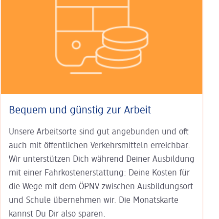
Bequem und günstig zur Arbeit
Unsere Arbeitsorte sind gut an­ge­bunden und oft
auch mit öffent­lichen Verkehrs­mitteln erreichbar.
Wir unterstützen Dich während Deiner Aus­bildung
mit einer Fahr­kosten­erstat­tung: Deine Kosten für
die Wege mit dem ÖPNV zwischen Ausbildungs­ort
und Schule übernehmen wir. Die Monats­karte
kannst Du Dir also sparen.