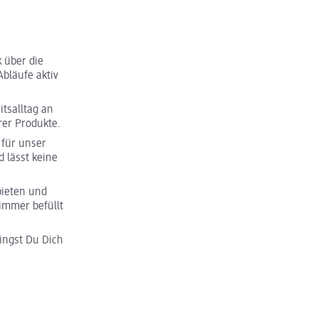
 über die
bläufe aktiv
tsalltag an
rer Produkte.
für unser
 lässt keine
bieten und
immer befüllt
ngst Du Dich