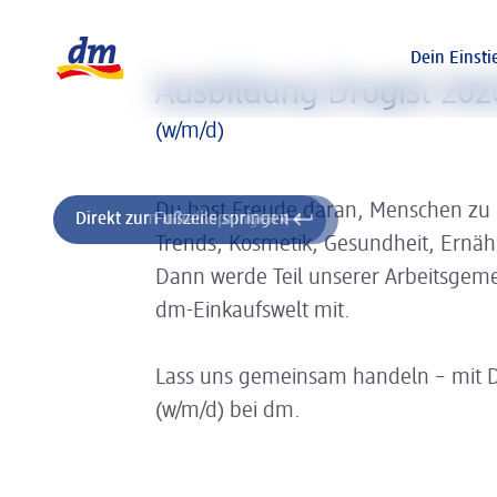
Slider wird geladen ...
Logo dm, zurück zur Startseite
Dein Einsti
Ausbildung Drogist 20
(w/m/d)
Du hast Freude daran, Menschen zu
Direkt zum Inhalt springen
Direkt zur Fußzeile springen
Trends, Kosmetik, Gesundheit, Ernä
Dann werde Teil unserer Arbeitsgeme
dm-Einkaufswelt mit.
Lass uns gemeinsam handeln – mit 
(w/m/d) bei dm.