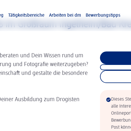
eg
Tätigkeitsbereiche
Arbeiten bei dm
Bewerbungstipps
26 im Großraum Ingelheim/Bad Kr
 beraten und Dein Wissen rund um
hrung und Fotografie weiterzugeben?
inschaft und gestalte die besondere
Deiner Ausbildung zum Drogisten
Dieses Ste
alle Inter
Onlinepor
Bewerbung
Post könne