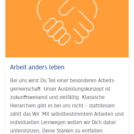
Arbeit anders leben
Bei uns wirst Du Teil einer besonderen Arbeits­
gemein­schaft: Unser
Aus­bildungs­konzept ist
zukunfts­weisend
und vielfältig. Klas­sische
Hierarchien gibt es bei uns nicht – statt­dessen
zählt das Wir. Mit
selbst­bestim­mtem Arbeiten
und
indi­viduel­len Lern­wegen
wollen wir Dich dabei
unter­stützen, Deine Stärken zu entfalten.