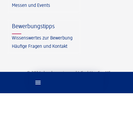
Messen und Events
Bewerbungstipps
Wissenswertes zur Bewerbung
Häufige Fragen und Kontakt
© 2026 dm-drogerie markt GmbH + Co. KG
Spracheinstellungen
Rechtliches
Impressum
Datenschutz
Information zur Barrierefreiheit
Cookie-Einstellungen