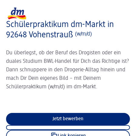
Slider wird geladen ...
Logo dm, zurück zur Startseite
Schülerpraktikum dm-Markt in
92648 Vohenstrauß
(w/m/d)
Du überlegst, ob der Beruf des Drogisten oder ein
duales Studium BWL-Handel für Dich das Richtige ist?
Dann schnuppere in den Drogerie-Alltag hinein und
mach Dir Dein eigenes Bild – mit Deinem
Schülerpraktikum (w/m/d) im dm-Markt.
Jetzt bewerben