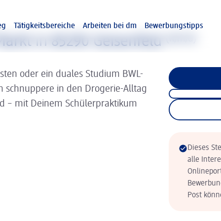
eg
Tätigkeitsbereiche
Arbeiten bei dm
Bewerbungstipps
arkt in 85290 Geisenfeld
(w/m/d)
isten oder ein duales Studium BWL-
nn schnuppere in den Drogerie-Alltag
ld – mit Deinem Schülerpraktikum
Dieses Ste
alle Inter
Onlinepor
Bewerbung
Post könne