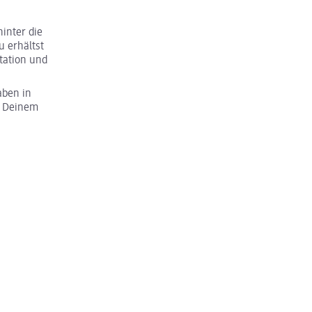
inter die
u erhältst
tation und
aben in
u Deinem