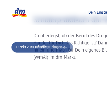
Slider wird geladen ...
Logo dm, zurück zur Startseite
Dein Einsti
Schülerpraktikum dm-M
Du überlegst, ob der Beruf des Drog
Handel für Dich das Richtige ist? Da
Direkt zum Inhalt springen
Direkt zur Fußzeile springen
hinein und mach Dir Dein eigenes Bi
(w/m/d) im dm-Markt.