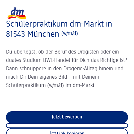
Slider wird geladen ...
Logo dm, zurück zur Startseite
Schülerpraktikum dm-Markt in
81543 München
(w/m/d)
Du überlegst, ob der Beruf des Drogisten oder ein
duales Studium BWL-Handel für Dich das Richtige ist?
Dann schnuppere in den Drogerie-Alltag hinein und
mach Dir Dein eigenes Bild – mit Deinem
Schülerpraktikum (w/m/d) im dm-Markt.
Jetzt bewerben