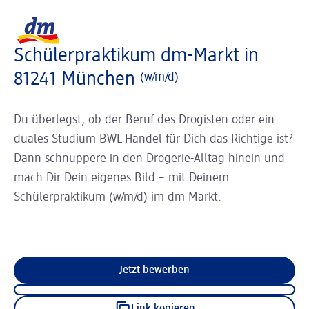
Slider wird geladen ...
Logo dm, zurück zur Startseite
Schülerpraktikum dm-Markt in
81241 München
(w/m/d)
Du überlegst, ob der Beruf des Drogisten oder ein
duales Studium BWL-Handel für Dich das Richtige ist?
Dann schnuppere in den Drogerie-Alltag hinein und
mach Dir Dein eigenes Bild – mit Deinem
Schülerpraktikum (w/m/d) im dm-Markt.
Jetzt bewerben