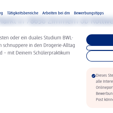
eg
Tätigkeitsbereiche
Arbeiten bei dm
Bewerbungstipps
arkt in 78658 Zimmern ob Rottwe
isten oder ein duales Studium BWL-
nn schnuppere in den Drogerie-Alltag
ld – mit Deinem Schülerpraktikum
Dieses Ste
alle Inter
Onlinepor
Bewerbung
Post könne