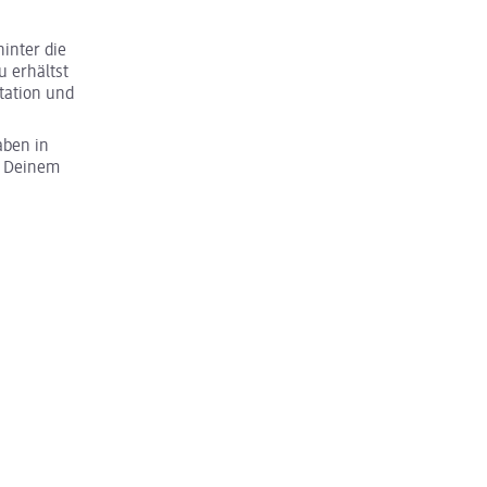
inter die
u erhältst
tation und
aben in
u Deinem