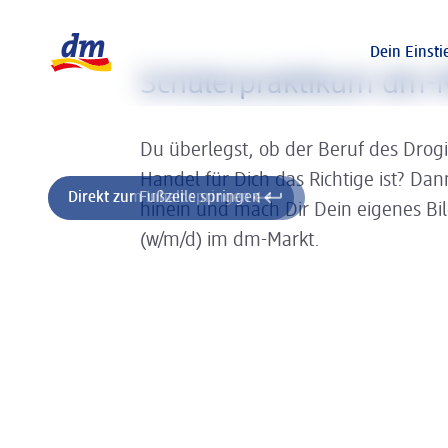
Slider wird geladen ...
Logo dm, zurück zur Startseite
Dein Einsti
Schülerpraktikum dm-M
Du überlegst, ob der Beruf des Drog
Handel für Dich das Richtige ist? Da
Direkt zum Inhalt springen
Direkt zur Fußzeile springen
hinein und mach Dir Dein eigenes Bi
(w/m/d) im dm-Markt.