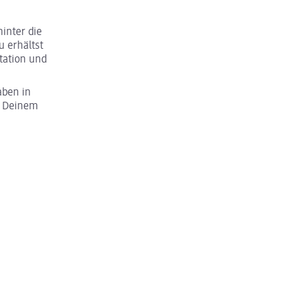
inter die
u erhältst
tation und
aben in
u Deinem