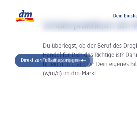
Slider wird geladen ...
Logo dm, zurück zur Startseite
Dein Einsti
Schülerpraktikum dm-
Du überlegst, ob der Beruf des Drog
Handel für Dich das Richtige ist? Da
Direkt zum Inhalt springen
Direkt zur Fußzeile springen
hinein und mach Dir Dein eigenes Bi
(w/m/d) im dm-Markt.