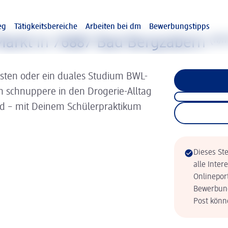
eg
Tätigkeitsbereiche
Arbeiten bei dm
Bewerbungstipps
Markt in 76887 Bad Bergzabern
(w/m
isten oder ein duales Studium BWL-
nn schnuppere in den Drogerie-Alltag
ld – mit Deinem Schülerpraktikum
Dieses Ste
alle Inter
Onlinepor
Bewerbung
Post könne