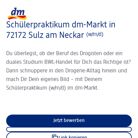
Slider wird geladen ...
Logo dm, zurück zur Startseite
Schülerpraktikum dm-Markt in
72172 Sulz am Neckar
(w/m/d)
Du überlegst, ob der Beruf des Drogisten oder ein
duales Studium BWL-Handel für Dich das Richtige ist?
Dann schnuppere in den Drogerie-Alltag hinein und
mach Dir Dein eigenes Bild – mit Deinem
Schülerpraktikum (w/m/d) im dm-Markt.
Jetzt bewerben