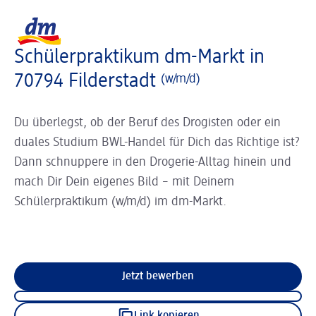
Slider wird geladen ...
Logo dm, zurück zur Startseite
Schülerpraktikum dm-Markt in
70794 Filderstadt
(w/m/d)
Du überlegst, ob der Beruf des Drogisten oder ein
duales Studium BWL-Handel für Dich das Richtige ist?
Dann schnuppere in den Drogerie-Alltag hinein und
mach Dir Dein eigenes Bild – mit Deinem
Schülerpraktikum (w/m/d) im dm-Markt.
Jetzt bewerben