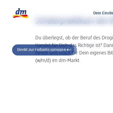
Slider wird geladen ...
Logo dm, zurück zur Startseite
Dein Einsti
Schülerpraktikum dm-
Du überlegst, ob der Beruf des Drog
Handel für Dich das Richtige ist? Da
Direkt zum Inhalt springen
Direkt zur Fußzeile springen
hinein und mach Dir Dein eigenes Bi
(w/m/d) im dm-Markt.