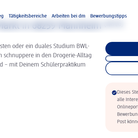
eg
Tätigkeitsbereiche
Arbeiten bei dm
Bewerbungstipps
Markt in 68259 Mannheim
(w/m/d)
isten oder ein duales Studium BWL-
nn schnuppere in den Drogerie-Alltag
ld – mit Deinem Schülerpraktikum
Dieses Ste
alle Inter
Onlinepor
Bewerbung
Post könne