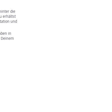
inter die
u erhältst
tation und
aben in
u Deinem