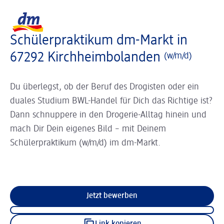
Slider wird geladen ...
Logo dm, zurück zur Startseite
Schülerpraktikum dm-Markt in
67292 Kirchheimbolanden
(w/m/d)
Du überlegst, ob der Beruf des Drogisten oder ein
duales Studium BWL-Handel für Dich das Richtige ist?
Dann schnuppere in den Drogerie-Alltag hinein und
mach Dir Dein eigenes Bild – mit Deinem
Schülerpraktikum (w/m/d) im dm-Markt.
Jetzt bewerben