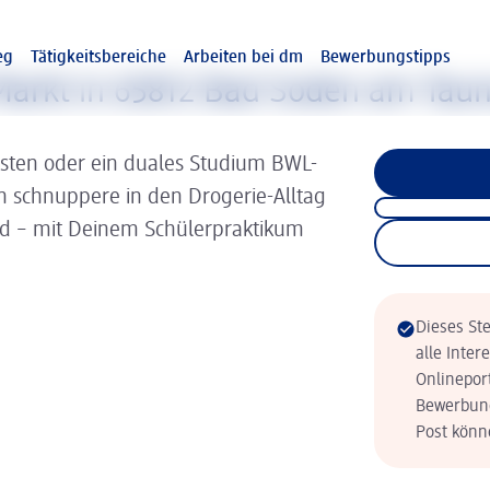
eg
Tätigkeitsbereiche
Arbeiten bei dm
Bewerbungstipps
Markt in 65812 Bad Soden am Tau
isten oder ein duales Studium BWL-
nn schnuppere in den Drogerie-Alltag
ld – mit Deinem Schülerpraktikum
Dieses Ste
alle Inter
Onlinepor
Bewerbung
Post könne