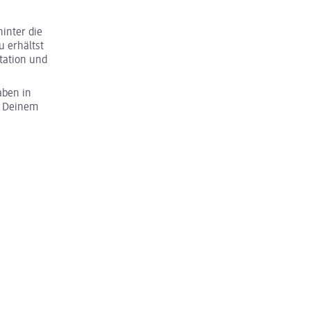
inter die
u erhältst
tation und
aben in
u Deinem