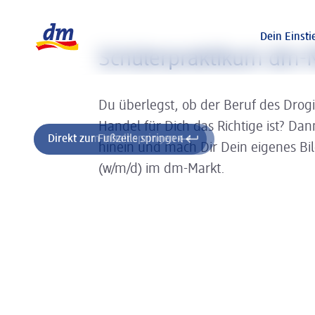
Slider wird geladen ...
Logo dm, zurück zur Startseite
Dein Einsti
Schülerpraktikum dm-
Du überlegst, ob der Beruf des Drog
Handel für Dich das Richtige ist? Da
Direkt zum Inhalt springen
Direkt zur Fußzeile springen
hinein und mach Dir Dein eigenes Bi
(w/m/d) im dm-Markt.