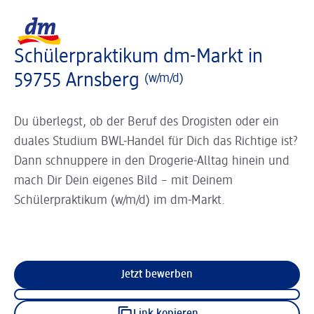
Slider wird geladen ...
Logo dm, zurück zur Startseite
Schülerpraktikum dm-Markt in
59755 Arnsberg
(w/m/d)
Du überlegst, ob der Beruf des Drogisten oder ein
duales Studium BWL-Handel für Dich das Richtige ist?
Dann schnuppere in den Drogerie-Alltag hinein und
mach Dir Dein eigenes Bild – mit Deinem
Schülerpraktikum (w/m/d) im dm-Markt.
Jetzt bewerben