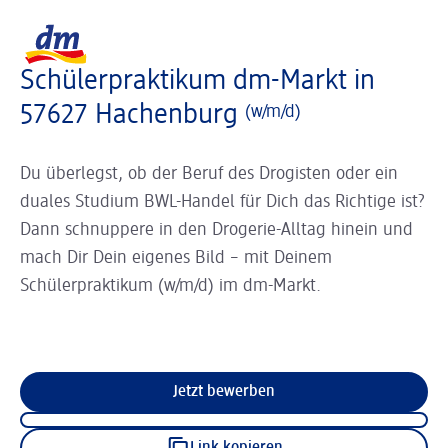
Slider wird geladen ...
Logo dm, zurück zur Startseite
Schülerpraktikum dm-Markt in
57627 Hachenburg
(w/m/d)
Du überlegst, ob der Beruf des Drogisten oder ein
duales Studium BWL-Handel für Dich das Richtige ist?
Dann schnuppere in den Drogerie-Alltag hinein und
mach Dir Dein eigenes Bild – mit Deinem
Schülerpraktikum (w/m/d) im dm-Markt.
Jetzt bewerben