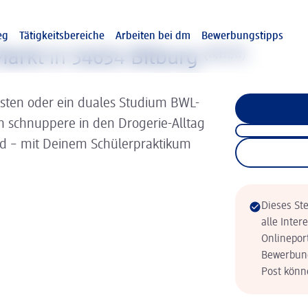
eg
Tätigkeitsbereiche
Arbeiten bei dm
Bewerbungstipps
arkt in 54634 Bitburg
(w/m/d)
isten oder ein duales Studium BWL-
nn schnuppere in den Drogerie-Alltag
ld – mit Deinem Schülerpraktikum
Dieses Ste
alle Inter
Onlinepor
Bewerbung
Post könne