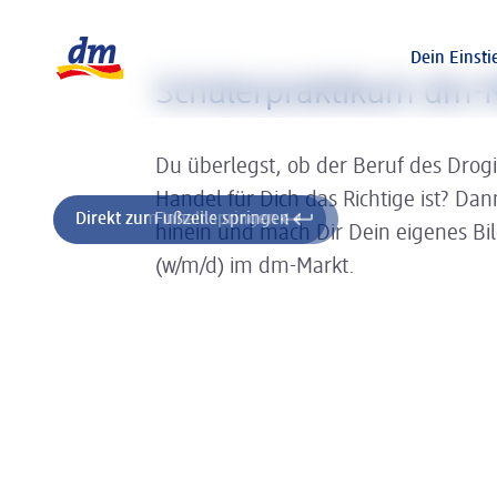
Slider wird geladen ...
Logo dm, zurück zur Startseite
Dein Einsti
Schülerpraktikum dm-M
Du überlegst, ob der Beruf des Drog
Handel für Dich das Richtige ist? Da
Direkt zum Inhalt springen
Direkt zur Fußzeile springen
hinein und mach Dir Dein eigenes Bi
(w/m/d) im dm-Markt.