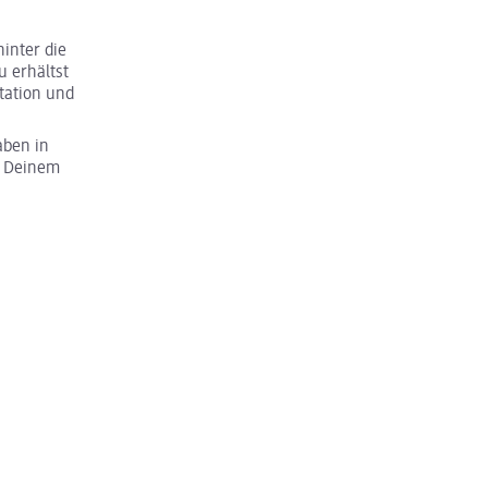
inter die
u erhältst
tation und
aben in
u Deinem