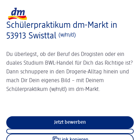
Slider wird geladen ...
Logo dm, zurück zur Startseite
Schülerpraktikum dm-Markt in
53913 Swisttal
(w/m/d)
Du überlegst, ob der Beruf des Drogisten oder ein
duales Studium BWL-Handel für Dich das Richtige ist?
Dann schnuppere in den Drogerie-Alltag hinein und
mach Dir Dein eigenes Bild – mit Deinem
Schülerpraktikum (w/m/d) im dm-Markt.
Jetzt bewerben