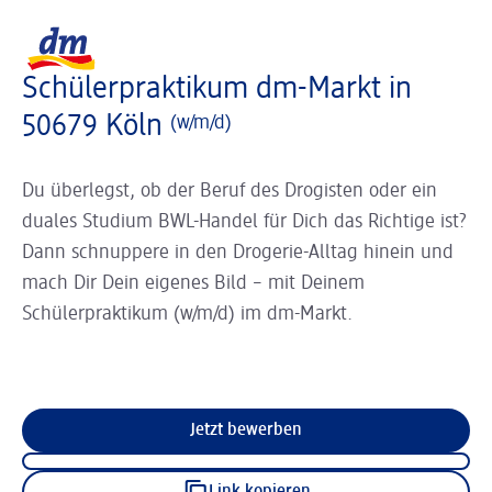
Slider wird geladen ...
Logo dm, zurück zur Startseite
Schülerpraktikum dm-Markt in
50679 Köln
(w/m/d)
Du überlegst, ob der Beruf des Drogisten oder ein
duales Studium BWL-Handel für Dich das Richtige ist?
Dann schnuppere in den Drogerie-Alltag hinein und
mach Dir Dein eigenes Bild – mit Deinem
Schülerpraktikum (w/m/d) im dm-Markt.
Jetzt bewerben